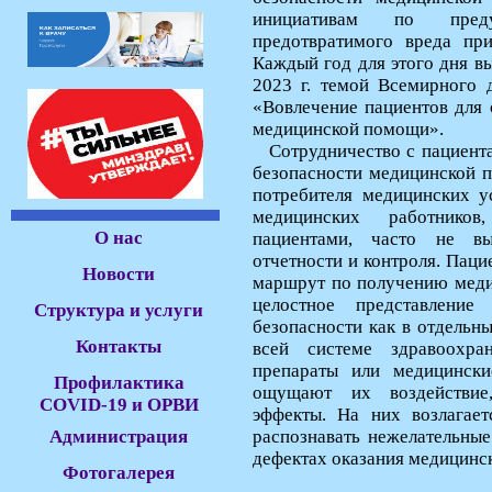
инициативам по пред
предотвратимого вреда пр
Каждый год для этого дня вы
2023 г. темой Всемирного 
«Вовлечение пациентов для 
медицинской помощи».
Сотрудничество с пациент
безопасности медицинской п
потребителя медицинских у
медицинских работнико
О нас
пациентами, часто не в
отчетности и контроля. Паци
Новости
маршрут по получению меди
целостное представлени
Структура и услуги
безопасности как в отдельн
Контакты
всей системе здравоохран
препараты или медицински
Профилактика
ощущают их воздействие
COVID-19 и ОРВИ
эффекты. На них возлагает
Администрация
распознавать нежелательные
дефектах оказания медицинс
Фотогалерея