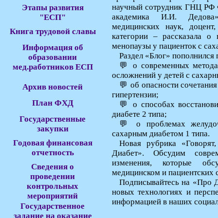
научный сотрудник ГНЦ РФ
Этапы развития
академика И.И. Дедова
"ЕСП"
медицинских наук, доцент
Книга трудовой славы
категории – рассказала о
менопаузы у пациенток с са
Информация об
Раздел «Блог» пополнился
образовании
💬 о современных метода
мед.работников ЕСП
осложнений у детей с сахар
💬 об опасности сочетания
Архив новостей
гипертензии;
План ФХД
💬 о способах восстанов
диабете 2 типа;
Государственные
💬 о проблемах желудоч
закупки
сахарным диабетом 1 типа.
Годовая финансовая
Новая рубрика «Говорят
отчетность
Диабет». Обсудим совре
изменения, которые обс
Сведения о
медицинском и пациентских 
проведении
Подписывайтесь на «Про Д
контрольных
новых технологиях и перспе
мероприятий
информацией в наших социал
Государственное
задание на оказание