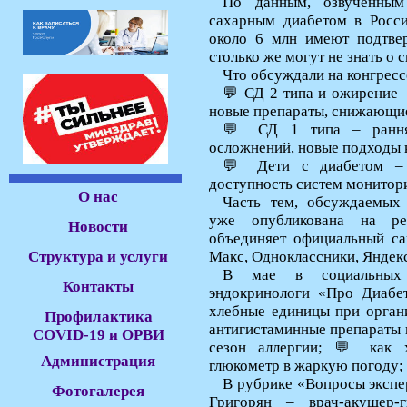
По данным, озвученным
сахарным диабетом в Росс
около 6 млн имеют подтве
столько же могут не знать о 
Что обсуждали на конгресс
💬 СД 2 типа и ожирение 
новые препараты, снижающие
💬 СД 1 типа – ранняя
осложнений, новые подходы к
💬 Дети с диабетом – 
доступность систем монитор
О нас
Часть тем, обсуждаемых
уже опубликована на ре
Новости
объединяет официальный са
Структура и услуги
Макс, Одноклассники, Яндекс
В мае в социальных 
Контакты
эндокринологи «Про Диабет
хлебные единицы при орган
Профилактика
антигистаминные препараты 
COVID-19 и ОРВИ
сезон аллергии; 💬 как х
Администрация
глюкометр в жаркую погоду;
В рубрике «Вопросы экспе
Фотогалерея
Григорян – врач-акушер-г